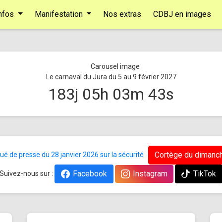
nfos
Manifestation
Nos extras
CDBJ en images
Le carnaval du Jura du 5 au 9 février 2027
183
j
05
h
03
m
42
s
Cortège du dimanch
 de presse du 28 janvier 2026 sur la sécurité
Facebook
Instagram
TikTok
Suivez-nous sur :