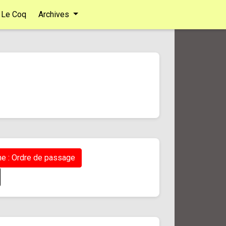
Le Coq
Archives
e : Ordre de passage