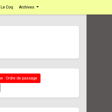
Le Coq
Archives
e : Ordre de passage