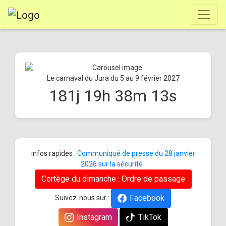
Le carnaval du Jura du 5 au 9 février 2027
181
j
19
h
38
m
13
s
infos rapides :
Communiqué de presse du 28 janvier
2026 sur la sécurité
Cortège du dimanche : Ordre de passage
Facebook
Suivez-nous sur :
Instagram
TikTok