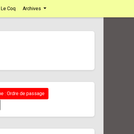
Le Coq
Archives
e : Ordre de passage