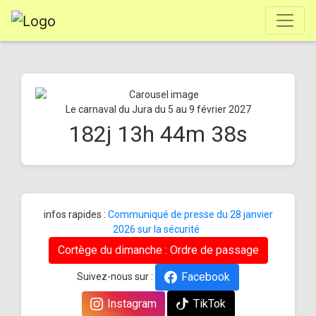
Le carnaval du Jura du 5 au 9 février 2027
182
j
13
h
44
m
38
s
infos rapides :
Communiqué de presse du 28 janvier
2026 sur la sécurité
Cortège du dimanche : Ordre de passage
Facebook
Suivez-nous sur :
Instagram
TikTok