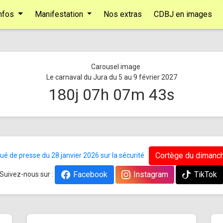
nfos
Manifestation
Nos extras
CDBJ en images
Le carnaval du Jura du 5 au 9 février 2027
180
j
07
h
07
m
42
s
Cortège du dimanch
 de presse du 28 janvier 2026 sur la sécurité
Facebook
Instagram
TikTok
Suivez-nous sur :