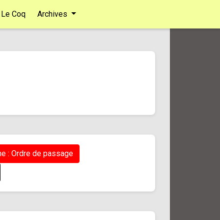
Le Coq
Archives
e : Ordre de passage