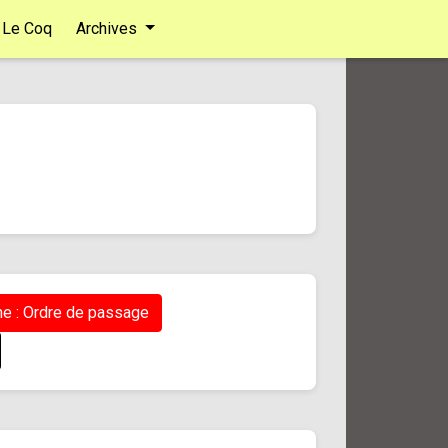
Le Coq
Archives
e : Ordre de passage