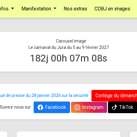
nfos
Manifestation
Nos extras
CDBJ en images
Le carnaval du Jura du 5 au 9 février 2027
182
j
00
h
07
m
07
s
Cortège du dimanch
 de presse du 28 janvier 2026 sur la sécurité
Facebook
Instagram
TikTok
Suivez-nous sur :