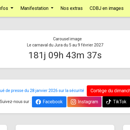
nfos
Manifestation
Nos extras
CDBJ en images
Le carnaval du Jura du 5 au 9 février 2027
181
j
09
h
43
m
37
s
Cortège du dimanch
 de presse du 28 janvier 2026 sur la sécurité
Facebook
Instagram
TikTok
Suivez-nous sur :