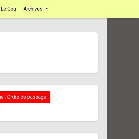
Le Coq
Archives
e : Ordre de passage