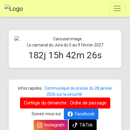
Le carnaval du Jura du 5 au 9 février 2027
182
j
15
h
42
m
26
s
infos rapides :
Communiqué de presse du 28 janvier
2026 sur la sécurité
Cortège du dimanche : Ordre de passage
Facebook
Suivez-nous sur :
Instagram
TikTok