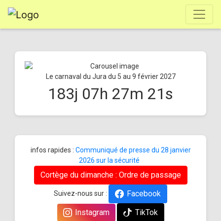
Le carnaval du Jura du 5 au 9 février 2027
183
j
07
h
27
m
21
s
infos rapides :
Communiqué de presse du 28 janvier
2026 sur la sécurité
Cortège du dimanche : Ordre de passage
Facebook
Suivez-nous sur :
Instagram
TikTok