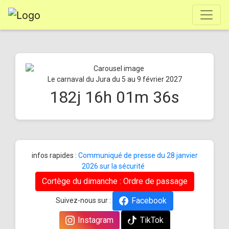
Le carnaval du Jura du 5 au 9 février 2027
182
j
16
h
01
m
36
s
infos rapides :
Communiqué de presse du 28 janvier
2026 sur la sécurité
Cortège du dimanche : Ordre de passage
Facebook
Suivez-nous sur :
Instagram
TikTok