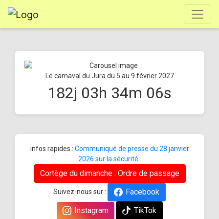
Le carnaval du Jura du 5 au 9 février 2027
182
j
03
h
34
m
06
s
infos rapides :
Communiqué de presse du 28 janvier
2026 sur la sécurité
Cortège du dimanche : Ordre de passage
Facebook
Suivez-nous sur :
Instagram
TikTok