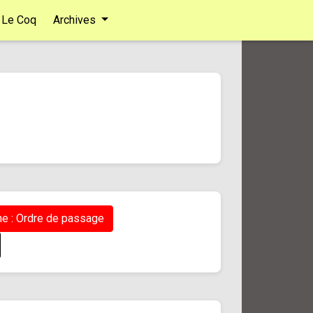
Le Coq
Archives
e : Ordre de passage