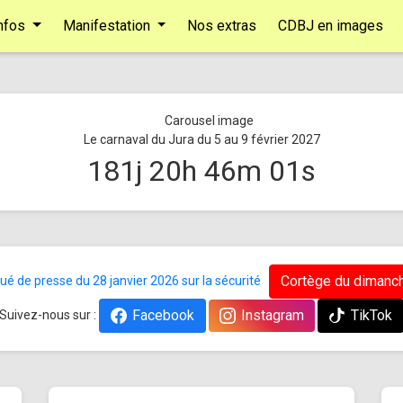
nfos
Manifestation
Nos extras
CDBJ en images
Le carnaval du Jura du 5 au 9 février 2027
181
j
20
h
46
m
00
s
Cortège du dimanch
 de presse du 28 janvier 2026 sur la sécurité
Facebook
Instagram
TikTok
Suivez-nous sur :