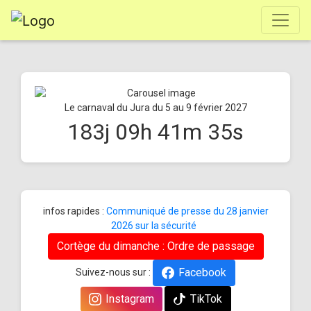
Le carnaval du Jura du 5 au 9 février 2027
183
j
09
h
41
m
35
s
infos rapides :
Communiqué de presse du 28 janvier
2026 sur la sécurité
Cortège du dimanche : Ordre de passage
Facebook
Suivez-nous sur :
Instagram
TikTok