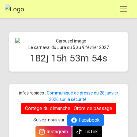
Le carnaval du Jura du 5 au 9 février 2027
182
j
15
h
53
m
54
s
infos rapides :
Communiqué de presse du 28 janvier
2026 sur la sécurité
Cortège du dimanche : Ordre de passage
Facebook
Suivez-nous sur :
Instagram
TikTok