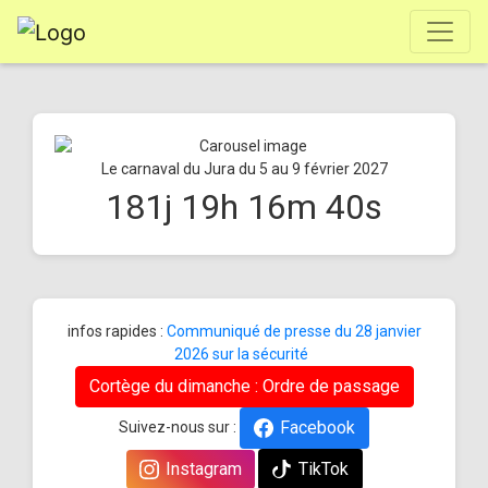
Le carnaval du Jura du 5 au 9 février 2027
181
j
19
h
16
m
39
s
infos rapides :
Communiqué de presse du 28 janvier
2026 sur la sécurité
Cortège du dimanche : Ordre de passage
Facebook
Suivez-nous sur :
Instagram
TikTok