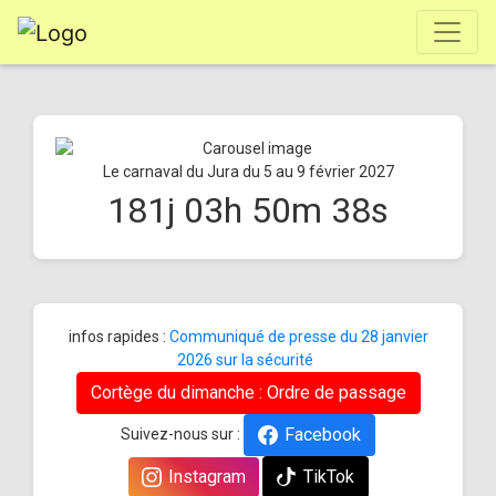
Le carnaval du Jura du 5 au 9 février 2027
181
j
03
h
50
m
38
s
infos rapides :
Communiqué de presse du 28 janvier
2026 sur la sécurité
Cortège du dimanche : Ordre de passage
Facebook
Suivez-nous sur :
Instagram
TikTok