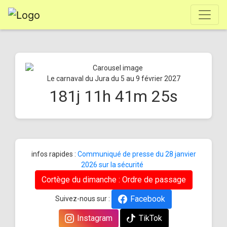
Le carnaval du Jura du 5 au 9 février 2027
181
j
11
h
41
m
25
s
infos rapides :
Communiqué de presse du 28 janvier
2026 sur la sécurité
Cortège du dimanche : Ordre de passage
Facebook
Suivez-nous sur :
Instagram
TikTok