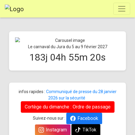
Le carnaval du Jura du 5 au 9 février 2027
183
j
04
h
55
m
20
s
infos rapides :
Communiqué de presse du 28 janvier
2026 sur la sécurité
Cortège du dimanche : Ordre de passage
Facebook
Suivez-nous sur :
Instagram
TikTok