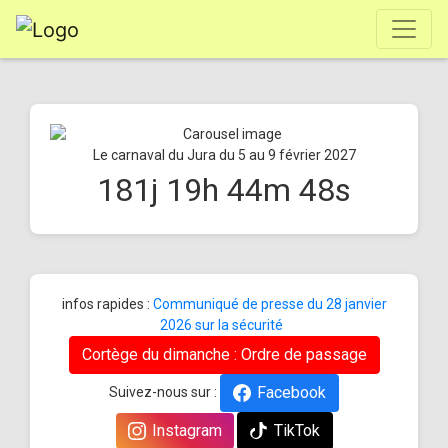
Le carnaval du Jura du 5 au 9 février 2027
181
j
19
h
44
m
48
s
infos rapides :
Communiqué de presse du 28 janvier
2026 sur la sécurité
Cortège du dimanche : Ordre de passage
Facebook
Suivez-nous sur :
Instagram
TikTok