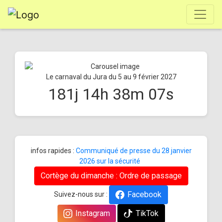
Le carnaval du Jura du 5 au 9 février 2027
181
j
14
h
38
m
07
s
infos rapides :
Communiqué de presse du 28 janvier
2026 sur la sécurité
Cortège du dimanche : Ordre de passage
Facebook
Suivez-nous sur :
Instagram
TikTok