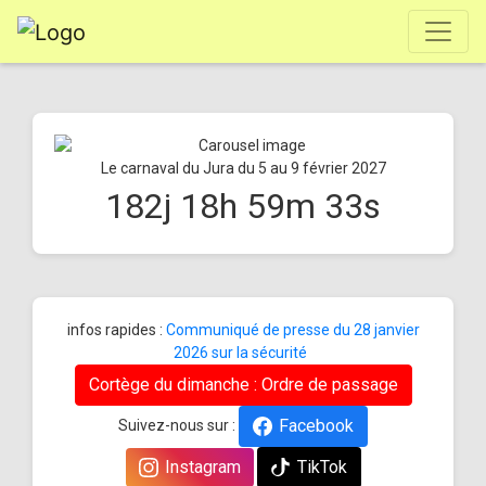
Le carnaval du Jura du 5 au 9 février 2027
182
j
18
h
59
m
33
s
infos rapides :
Communiqué de presse du 28 janvier
2026 sur la sécurité
Cortège du dimanche : Ordre de passage
Facebook
Suivez-nous sur :
Instagram
TikTok