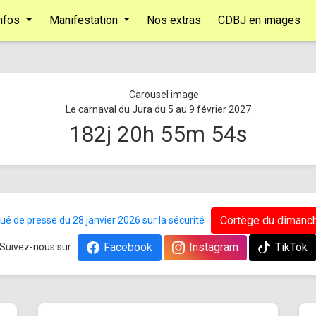
nfos
Manifestation
Nos extras
CDBJ en images
Le carnaval du Jura du 5 au 9 février 2027
182
j
20
h
55
m
53
s
Cortège du dimanch
 de presse du 28 janvier 2026 sur la sécurité
Facebook
Instagram
TikTok
Suivez-nous sur :