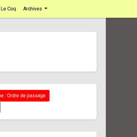
Le Coq
Archives
e : Ordre de passage