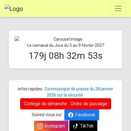
Le carnaval du Jura du 5 au 9 février 2027
179
j
08
h
32
m
52
s
infos rapides :
Communiqué de presse du 28 janvier
2026 sur la sécurité
Cortège du dimanche : Ordre de passage
Facebook
Suivez-nous sur :
Instagram
TikTok