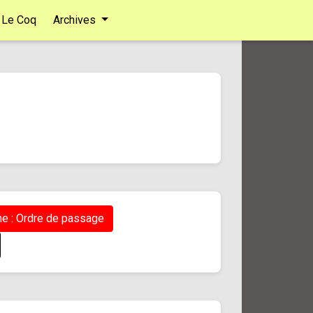
Le Coq
Archives
e : Ordre de passage