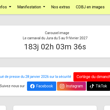
nfos
Manifestation
Nos extras
CDBJ en images
Le carnaval du Jura du 5 au 9 février 2027
183
j
02
h
03
m
36
s
Cortège du dimanch
 de presse du 28 janvier 2026 sur la sécurité
Facebook
Instagram
TikTok
Suivez-nous sur :