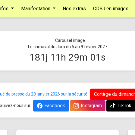
nfos
Manifestation
Nos extras
CDBJ en images
Le carnaval du Jura du 5 au 9 février 2027
181
j
11
h
29
m
00
s
Cortège du dimanch
 de presse du 28 janvier 2026 sur la sécurité
Facebook
Instagram
TikTok
Suivez-nous sur :