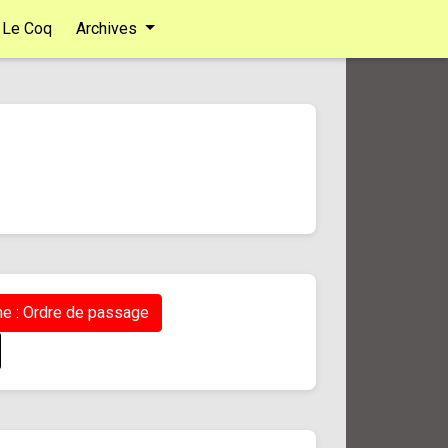
Le Coq
Archives
e : Ordre de passage