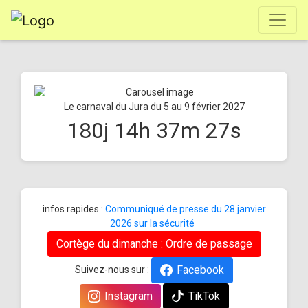
Le carnaval du Jura du 5 au 9 février 2027
180
j
14
h
37
m
27
s
infos rapides :
Communiqué de presse du 28 janvier
2026 sur la sécurité
Cortège du dimanche : Ordre de passage
Facebook
Suivez-nous sur :
Instagram
TikTok