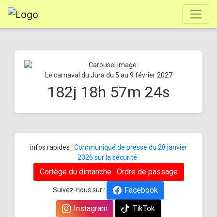
Le carnaval du Jura du 5 au 9 février 2027
182
j
18
h
57
m
24
s
infos rapides :
Communiqué de presse du 28 janvier
2026 sur la sécurité
Cortège du dimanche : Ordre de passage
Facebook
Suivez-nous sur :
Instagram
TikTok