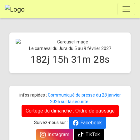
Le carnaval du Jura du 5 au 9 février 2027
182
j
15
h
31
m
28
s
infos rapides :
Communiqué de presse du 28 janvier
2026 sur la sécurité
Cortège du dimanche : Ordre de passage
Facebook
Suivez-nous sur :
Instagram
TikTok