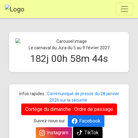
Le carnaval du Jura du 5 au 9 février 2027
182
j
00
h
58
m
44
s
infos rapides :
Communiqué de presse du 28 janvier
2026 sur la sécurité
Cortège du dimanche : Ordre de passage
Facebook
Suivez-nous sur :
Instagram
TikTok