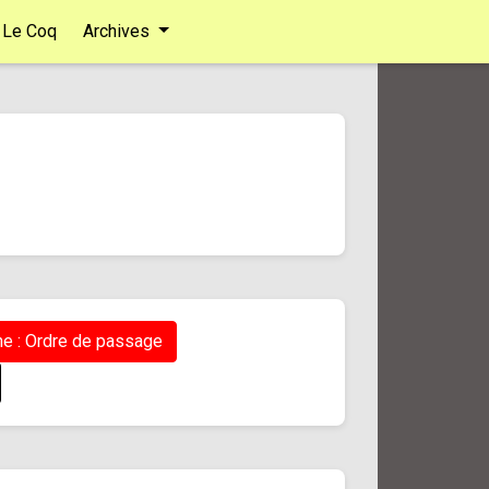
Le Coq
Archives
e : Ordre de passage