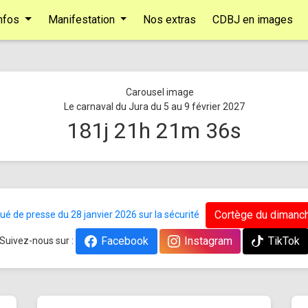
nfos
Manifestation
Nos extras
CDBJ en images
Le carnaval du Jura du 5 au 9 février 2027
181
j
21
h
21
m
35
s
Cortège du dimanch
 de presse du 28 janvier 2026 sur la sécurité
Facebook
Instagram
TikTok
Suivez-nous sur :