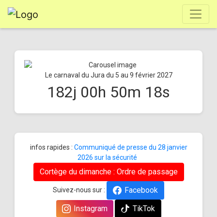
Le carnaval du Jura du 5 au 9 février 2027
182
j
00
h
50
m
18
s
infos rapides :
Communiqué de presse du 28 janvier
2026 sur la sécurité
Cortège du dimanche : Ordre de passage
Facebook
Suivez-nous sur :
Instagram
TikTok